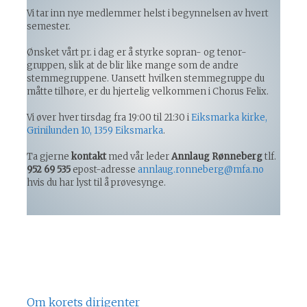
Vi tar inn nye medlemmer helst i begynnelsen av hvert
semester.
Ønsket vårt pr. i dag er å styrke sopran- og tenor-
gruppen, slik at de blir like mange som de andre
stemmegruppene. Uansett hvilken stemmegruppe du
måtte tilhøre, er du hjertelig velkommen i Chorus Felix.
Vi øver hver tirsdag fra 19:00 til 21:30 i
Eiksmarka kirke,
Grinilunden 10, 1359 Eiksmarka
.
Ta gjerne
kontakt
med vår leder
Annlaug Rønneberg
tlf.
952 69 535
epost-adresse
annlaug.ronneberg@mfa.no
hvis du har lyst til å prøvesynge.
Om korets dirigenter