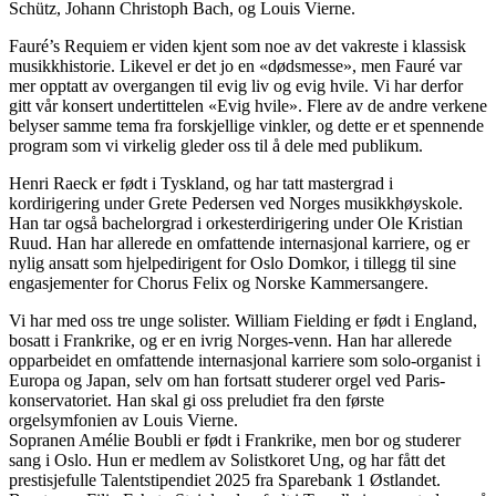
Schütz, Johann Christoph Bach, og Louis Vierne.
Fauré’s Requiem er viden kjent som noe av det vakreste i klassisk
musikkhistorie. Likevel er det jo en «dødsmesse», men Fauré var
mer opptatt av overgangen til evig liv og evig hvile. Vi har derfor
gitt vår konsert undertittelen «Evig hvile». Flere av de andre verkene
belyser samme tema fra forskjellige vinkler, og dette er et spennende
program som vi virkelig gleder oss til å dele med publikum.
Henri Raeck er født i Tyskland, og har tatt mastergrad i
kordirigering under Grete Pedersen ved Norges musikkhøyskole.
Han tar også bachelorgrad i orkesterdirigering under Ole Kristian
Ruud. Han har allerede en omfattende internasjonal karriere, og er
nylig ansatt som hjelpedirigent for Oslo Domkor, i tillegg til sine
engasjementer for Chorus Felix og Norske Kammersangere.
Vi har med oss tre unge solister. William Fielding er født i England,
bosatt i Frankrike, og er en ivrig Norges-venn. Han har allerede
opparbeidet en omfattende internasjonal karriere som solo-organist i
Europa og Japan, selv om han fortsatt studerer orgel ved Paris-
konservatoriet. Han skal gi oss preludiet fra den første
orgelsymfonien av Louis Vierne.
Sopranen Amélie Boubli er født i Frankrike, men bor og studerer
sang i Oslo. Hun er medlem av Solistkoret Ung, og har fått det
prestisjefulle Talentstipendiet 2025 fra Sparebank 1 Østlandet.