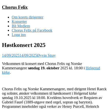
Gå
Chorus Felix
til
innhold
Om korets dirigenter
Konserter
Bli Medlem
Chorus Felix på Facebook
Logg inn
Høstkonsert 2025
14/09/2025
14/09/2025
Øyvin Stray
Velkommen til konsert med Chorus Felix og Norske
Kammersangere
søndag 19. oktober
2025 kl. 18:00 i
Helgerud
kirke
.
Chorus Felix og Norske Kammersangere, med dirigent Henri Raeck
og solister, ønsker velkommen til høstkonsert i Helgerud kirke
søndag 19.10.2025 kl 18:00. Kveldens hovedverk er Requiem av
Gabriel Fauré (1889-utgave med orgel, sopran og baryton).
Programmet inneholder også verker av Henry Purcell, Heinrich