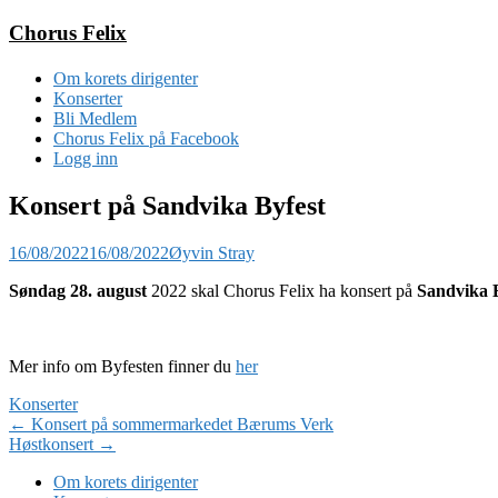
Gå
Chorus Felix
til
innhold
Om korets dirigenter
Konserter
Bli Medlem
Chorus Felix på Facebook
Logg inn
Konsert på Sandvika Byfest
16/08/2022
16/08/2022
Øyvin Stray
Søndag 28. august
2022 skal Chorus Felix ha konsert på
Sandvika B
Mer info om Byfesten finner du
her
Konserter
Innlegg
←
Konsert på sommermarkedet Bærums Verk
Høstkonsert
→
Navigering
Om korets dirigenter