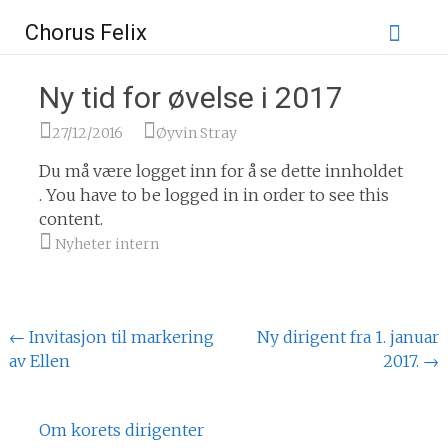
Gå
Chorus Felix
til
innhold
Ny tid for øvelse i 2017
27/12/2016
Øyvin Stray
Du må være logget inn for å se dette innholdet
. You have to be logged in in order to see this
content.
Nyheter intern
Innlegg
←
Invitasjon til markering
Ny dirigent fra 1. januar
av Ellen
2017.
→
Navigering
Om korets dirigenter